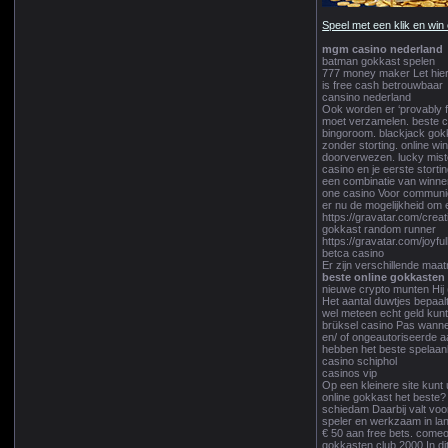
Speel met een klik en win 
mgm casino nederland
batman gokkast spelen
777 money maker Let hierb
is free cash betrouwbaar
cansino nederland
Ook worden er ‘provably 
moet verzamelen. beste c
bingoroom. blackjack gokk
zonder storting. online w
doorverwezen. lucky miste
casino en je eerste stortin
een combinatie van winnen
one casino Voor communica
er nu de mogelijkheid om 
https://gravatar.com/crea
gokkast random runner
https://gravatar.com/joy
betca casino
Er zijn verschillende maa
beste online gokkasten
nieuwe crypto munten Hij (
Het aantal duwtjes bepaalt
wel meteen echt geld kunt
brüksel casino Pas wannee
en/ of ongeautoriseerde a
hebben het beste spelaan
casino schiphol
casinos vip
Op een kleinere site kunt
online gokkast het beste
schiedam Daarbij valt voo
speler en werkzaam in lan
€ 50 aan free bets. comeo
gokkasten club 2000 In di