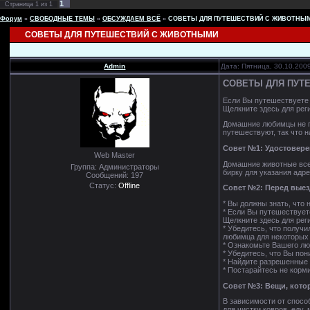
1
Страница
1
из
1
Форум
»
СВОБОДНЫЕ ТЕМЫ
»
ОБСУЖДАЕМ ВСЁ
»
СОВЕТЫ ДЛЯ ПУТЕШЕСТВИЙ С ЖИВОТНЫ
СОВЕТЫ ДЛЯ ПУТЕШЕСТВИЙ С ЖИВОТНЫМИ
Admin
Дата: Пятница, 30.10.200
СОВЕТЫ ДЛЯ ПУТ
Если Вы путешествуете 
Щелкните здесь для рег
Домашние любимцы не по
путешествуют, так что 
Совет №1: Удостовер
Web Master
Домашние животные всег
Группа: Администраторы
бирку для указания адр
Сообщений:
197
Статус:
Offline
Совет №2: Перед вые
* Вы должны знать, что
* Если Вы путешествует
Щелкните здесь для реги
* Убедитесь, что получ
любимца для некоторых
* Ознакомьте Вашего люб
* Убедитесь, что Вы по
* Найдите разрешенные 
* Постарайтесь не корм
Совет №3: Вещи, кото
В зависимости от спосо
для чистки ковров, еду,