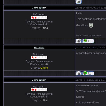
JamesBlirm
Дата: Вторник, 03.06.202
Hello!
Лейтенант
This post was created wi
Группа: Пользователи
Сообщений:
44
Good luck
Статус:
Offline
https://xn--b1akmej.com/
Mitzitush
Дата: Воскресенье, 06.07
origami flower designs ori
Лейтенант
Группа: Пользователи
Сообщений:
44
Статус:
Online
JamesBlirm
Дата: Понедельник, 28.07
www.okna-moskva.ru
Лейтенант
5. **Уникальные формы*
Группа: Пользователи
Сообщений:
44
Source:
Статус:
Offline
- okna-plastic-13.ru