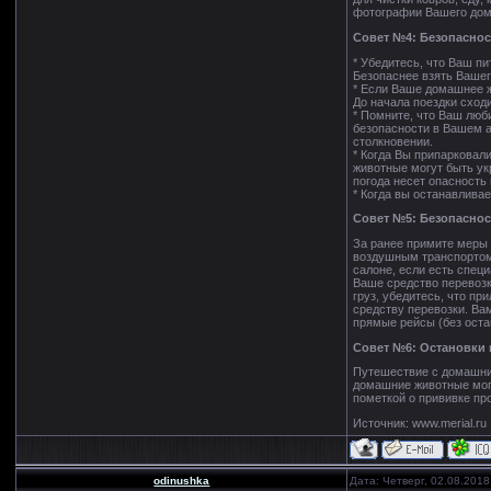
фотографии Вашего дом
Совет №4: Безопаснос
* Убедитесь, что Ваш п
Безопаснее взять Вашег
* Если Ваше домашнее ж
До начала поездки сход
* Помните, что Ваш люб
безопасности в Вашем а
столкновении.
* Когда Вы припарковал
животные могут быть ук
погода несет опасность
* Когда вы останавлива
Совет №5: Безопаснос
За ранее примите меры
воздушным транспортом
салоне, если есть спец
Ваше средство перевозк
груз, убедитесь, что пр
средству перевозки. Ва
прямые рейсы (без оста
Совет №6: Остановки 
Путешествие с домашни
домашние животные могу
пометкой о прививке про
Источник: www.merial.ru
odinushka
Дата: Четверг, 02.08.201