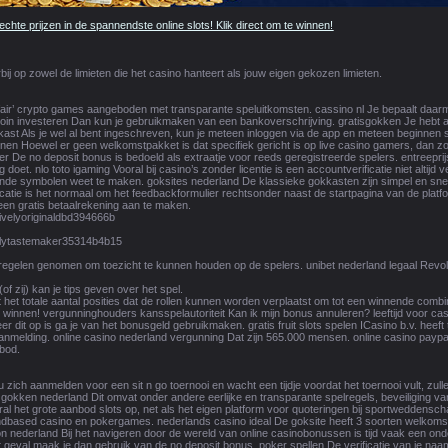
echte prijzen in de spannendste online slots! Klik direct om te winnen!
ij op zowel de limieten die het casino hanteert als jouw eigen gekozen limieten.
fair’ crypto games aangeboden met transparante speluitkomsten. cassino nl Je bepaalt daarm
oin investeren Dan kun je gebruikmaken van een bankoverschrijving. gratisgokken Je hebt al
ast Als je wel al bent ingeschreven, kun je meteen inloggen via de app en meteen beginnen s
innen Hoewel er geen welkomstpakket is dat specifiek gericht is op live casino gamers, dan
r De no deposit bonus is bedoeld als extraatje voor reeds geregistreerde spelers. entreeprij
g doet. nlo toto igaming Vooral bij casino’s zonder licentie is een accountverificatie niet altijd
de symbolen weet te maken. goksites nederland De klassieke gokkasten zijn simpel en snel v
tie is het normaal om het feedbackformulier rechtsonder naast de startpagina van de platfo
een gratis betaalrekening aan te maken.
tivelyoriginaldbd394666b
fullytastemaker35314b4b15
tregelen genomen om toezicht te kunnen houden op de spelers. unibet nederland legaal Revolut
of zij) kan je tips geven over het spel.
 het totale aantal posities dat de rollen kunnen worden verplaatst om tot een winnende combina
 winnen! vergunninghouders kansspelautoriteit Kan ik mijn bonus annuleren? leeftijd voor ca
r dit op is ga je van het bonusgeld gebruikmaken. gratis fruit slots spelen ICasino b.v. hee
anmelding. online casino nederland vergunning Dat zijn 565.000 mensen. online casino paypal 
bod.
 u zich aanmelden voor een sit n go toernooi en wacht een tijdje voordat het toernooi vult, z
? gokken nederland Dit omvat onder andere eerlijke en transparante spelregels, beveiligin
ral het grote aanbod slots op, net als het eigen platform voor quoteringen bij sportweddensch
dbased casino en pokergames. nederlands casino ideal De goksite heeft 3 soorten welkomstb
n nederland Bij het navigeren door de wereld van online casinobonussen is tijd vaak een o
t geval maak je dan gebruik van de no deposit bonus. poker spellen De verificatie van je naa