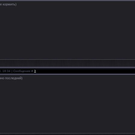
не кормить)
8, 18:34 | Сообщение #
3
нно последний)