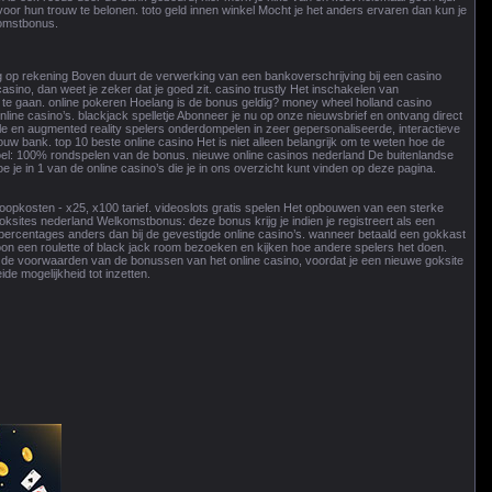
or hun trouw te belonen. toto geld innen winkel Mocht je het anders ervaren dan kun je
komstbonus.
ng op rekening Boven duurt de verwerking van een bankoverschrijving bij een casino
casino, dan weet je zeker dat je goed zit. casino trustly Het inschakelen van
 te gaan. online pokeren Hoelang is de bonus geldig? money wheel holland casino
ne casino’s. blackjack spelletje Abonneer je nu op onze nieuwsbrief en ontvang direct
le en augmented reality spelers onderdompelen in zeer gepersonaliseerde, interactieve
uw bank. top 10 beste online casino Het is niet alleen belangrijk om te weten hoe de
ddoel: 100% rondspelen van de bonus. nieuwe online casinos nederland De buitenlandse
 je in 1 van de online casino’s die je in ons overzicht kunt vinden op deze pagina.
oopkosten - x25, x100 tarief. videoslots gratis spelen Het opbouwen van een sterke
ksites nederland Welkomstbonus: deze bonus krijg je indien je registreert als een
gspercentages anders dan bij de gevestigde online casino’s. wanneer betaald een gokkast
ewoon een roulette of black jack room bezoeken en kijken hoe andere spelers het doen.
ijd de voorwaarden van de bonussen van het online casino, voordat je een nieuwe goksite
de mogelijkheid tot inzetten.