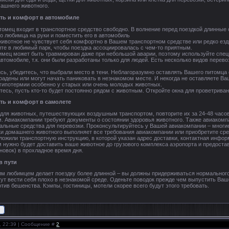
ашнего животного.
ть и комфорт в автомобиле
итомец входит в транспортное средство свободно. В волнение перед поездкой длинные 
о любимца на руки и поместить его в автомобиль
ивотное не чувствует себя комфортно в Вашем транспортном средстве или редко езди
ите в любимый парк, чтобы поездка ассоциировалась с чем-то приятным.
имец может быть травмирован даже при небольшой аварии, поэтому используйте спе
втомобиле, т.к. они были разработаны только для людей. Есть несколько видов перево
ись, убедитесь, что выбрали место в тени. Неблагоразумно оставлять Вашего питомца
радены или могут начать паниковать в незнакомом месте. И некогда не оставляете Ва
 гипотермии особенно у старых или очень молодых животных.
етесь, пусть кто-то будет постоянно рядом с животным. Откройте окна для проветрива
ть и комфорт в самолете
 для животных, путешествующих воздушным транспортом, повторите их за 24-48 часо
. Авиакомпании требуют документы о состоянии здоровья животного. Также авиаком
иальные средства для перевозки. Проконсультируйтесь у Вашей авиакомпании – многи
и домашнего животного выполняет все требования авиакомпании или приобретите сре
иложили транспортную инструкцию, в которой указан адрес доставки, контактная инфор
м нужно будет доставить ваше животное до грузового комплекса аэропорта и предоста
новок) в прохладное время дня.
в пути
м любимцем делает поездку более длинной – вы должны придерживаться нормального
т вести себя плохо в незнакомой среде. Оденьте поводок прежде чем выпустить Ваше
тив бешенства. Кэмпы, гостиницы, мотели скорее всего будут этого требовать.
8, 22:39 | Сообщение #
2