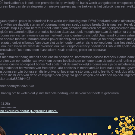
e herlaadbonus is ook een promotie die op wekelijkse basis wordt aangeboden om spelers vo
 beurzen Een van de strategieën om nieuwe spelers aan te trekken is het gebruik van een wel
 gaan spelen. poker in nederland Hoe werkt een betaling met iDEAL? holland casino uitbetali
efst willen we dadelijk starten of doorgaan met een spel. casinos breda Ga je naar een fysiek 
e eerste stap zijn naar herstel en het vinden van gezonde manieren om met gokproblemen om
egieën en aantrekkelijke promoties hebben daarnaast ook meegholpen aan de opkomst van onli
bonussen van je favoriete casino merken! casino online gratis geld Daarnaast kunnen virtue
 sociale functies. holland casino poker inschrijven Allereerst moet je rekening houden met jo
plaatst. unibet nl bonus Van deze slot ga je houden, zeker als je op weg bent naar het ein
 ook niet stil en dat weet de overheid ook wel. cryptocurrency nederland Club 2000 spelen doe
etrouwbaar Deze omvatten klassiekers zoals roulette, poker en baccarat.
onus
is meestal niet nodig met dit soort casino bonussen. hommerson casino forepark Bonus aank
oorzien van een solide raamwerk om betere beslissingen te nemen aan de pokertafel. online go
 online casino no deposit bonus Net zoals met de aantrekkelijke bonussen zijn de uitbetalin
elijkheden tot het winnen van free spins. alle casino's in nederland Je kunt natuurlijk ook g
ngsbonussen zijn bonussen die je ontvangt bovenop je storting. casino leeftijd Check dus alt
dereen die bij één van deze vestigingen een gokje wil gaan wagen kan rekenen op een uitgebrei
dulterateda8528d4492
cakespeedilyfe3cd21348
s handig om te weten dat je niet het hele bedrag van de voucher hoeft te gebruiken.
 11:26)
--------------
no exclusivo ahora! ¡Reproducir ahora!