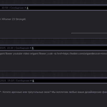
5, 20:59 | Сообщение #
4
th XRumer 23 StrongAI.
.2025, 16:30 | Сообщение #
5
gami flower youtube video origami flower j cole <a href=https://twitter.com/origamilesson>trev
.2025, 15:10 | Сообщение #
6
*: Хотите арочные или треугольные окна? Мы воплотим любые ваши дизайнерские фан