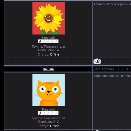
Главное перед дорогой 
Рядовой
Группа: Пользователи
Сообщений:
4
Статус:
Offline
hollikia
Дата: Суббота, 01.12.201
Хорошие советы, особе
Рядовой
Группа: Пользователи
Сообщений:
3
Статус:
Offline