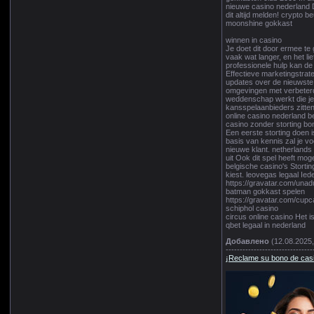
nieuwe casino nederland D
dit altijd melden! crypto
moonshine gokkast
winnen in casino
Je doet dit door ermee te
vaak wat langer, en het li
professionele hulp kan d
Effectieve marketingstrat
updates over de nieuwste 
omgevingen met verbeterde
weddenschap werkt die je 
kansspelaanbieders zitten
online casino nederland b
casino zonder storting b
Een eerste storting doen 
basis van kennis zal je v
nieuwe klant. netherlands
uit Ook dit spel heeft mog
belgische casino's Storti
kiest. leovegas legaal Ie
https://gravatar.com/una
batman gokkast spelen
https://gravatar.com/cup
schiphol casino
circus online casino Het i
qbet legaal in nederland
Добавлено
(12.08.2025,
-------------------------------
¡Reclame su bono de casi