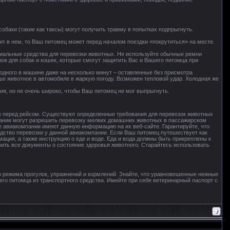
собаки (такие как таксы) могут получить травму в попытках подпрыгнуть.
т в нем, то Ваш питомец может перед началом поездки «покрутиться» на месте.
циальные средства для перевозки животных. Не используйте обычные ремни
зок для собак и кошек, которые смогут защитить Вас и Вашего питомца при
 одного в машине даже на несколько минут – оставленные без присмотра
ше животное в автомобиле в жаркую погоду. Возможен тепловой удар. Холодная же
ния, но не очень широко, чтобы Ваш питомец не мог выпрыгнуть.
в перед рейсом. Существуют определенные требования для перевозок животных
пании могут разрешить перевозку мелких домашних животных в пассажирском
е авиакомпании имеют данную информацию на их веб-сайте. Гарантируйте, что
дство перевозки у данной авиакомпании. Если Ваш питомец путешествует как
мация, а также инструкцию о еде и воде. Еда и вода должны быть прикреплены к
вить все документы о состояние здоровья животного. Старайтесь использовать
 режима прогулок, упражнений и кормлений. Знайте, что уравновешенные нежные
го питомца из транспортного средства. Имейте при себе ветеринарный паспорт с