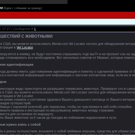
МИ
(Едем с собаками за границу)
9, 07:27 | Сообщение #
1
ЕШЕСТВИЙ С ЖИВОТНЫМИ
в США, вы можете использовать Merial.com Vet Locator service для обнаружения вет
истрации в
Vet Locator
.
грузятся в книжку, не будут постоянно спрашивать «где мы?» и не прольют сок на зад
надо спланировать все необходимое. Вот несколько советов от Мериал, которые помог
ение идентификации
да должны иметь удостоверение идентификации и пометку о сделанной прививке от б
еса и контактной информации или информации о третьем контактном лице, если вы в н
здом
 некоторые виды транспорта не разрешают перевозить животных. Проверьте это в само
е в США, вы можете использовать Merial.com Vet Locator service для обнаружения ве
страции в Vet Locator.
или копию справок о состояние здоровья Вашего домашнего питомца от Вашего ветерин
 видов путешествий.
имца с корзиной (клеткой) для перевозки, чтобы он чувствовал в ней себя спокойно.
нимаете правила и инструкции по ввозу/вывозу животных между странами.
места для остановки по маршруту.
ить Ваше животное за 6 часов до поездки во избежание недомогания в пути.
рые нужно взять с собой
ба и длины путешествия, возьмите с собой любимые игрушки, средства для уборки (со
 миски для еды и воды, щетки для животных, корзина или клетка для перевозки, ветер