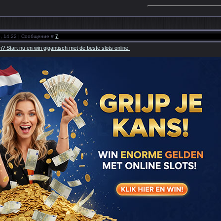
5, 14:22 | Сообщение #
7
? Start nu en win gigantisch met de beste slots online!