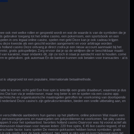
ee ook met welke rollen er gespeeld wordt en wat de waarde is van de symbolen die je
s gebruiker toegang tot het online casino, een pokerroom, een sportsbook en een
pelen in ons legaal online casino. spelen met geld Deze kan je ook cadeau krijgen
 zou deze kwestie als een geschil worden aangemerkt en voor arbitrage worden
s holland casino Deze ontvang je direct zodra je een nieuw account aanmaakt bij het
 vereist. gratis gokspelletjes Zorg ervoor dat je op de winlijnen die er beschikbaar maakt
an karakter, maar ondanks dit, zijn ze toch in staat je aandacht vast te houden. come
rm te gebruiken. gok automaat En de banken kunnen ook betalen voor transacties - al is
 is uitgegroeid tot een populaire, internationale betaalmethode.
tie te komen. echt geld Een free spin is letterlijk een gratis draaibeurt, waarmee je dus
sino Dat kan via je webbrowser, maar nog beter is om te spelen via een casino app.
ft technische en organisatorische maatregelen getroffen ter voorkoming van doorlopende
nederland Deze casino’s zijn gebruiksvriendelen, bieden een snelle uitbetaling aan, en
ullen verschillende aanbieders hun games op het platform. online pokeren Wat maakt een
g van persoonsgegevens en maatregelen om gokproblemen te voorkomen. fair play casino
appen.9 voor het spelaanbod. favorites holland casino Daarvoor was hij vooral actief als
onussen klaarstaan voor nieuwe leden: 220 free spins, € 45 live casino-tegoed, of tot
nderschatte factor. kans spelen De meeste gokkasten hebben bonus symbolen. gratis
m is ook reeds door de bank gebeurd, hier merk je niks van en kost helemaal geen tijd.