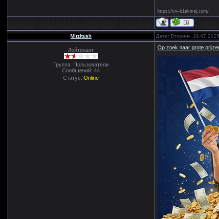
https://xn--b1akmej.com/
Mitzitush
Дата: Вторник, 29.07.202
Op zoek naar grote prijzen
Лейтенант
Группа: Пользователи
Сообщений:
44
Статус:
Online