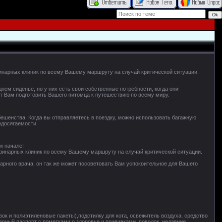
еринарных клиник по всему Вашему маршруту на случай критической ситуации.
нем сиденье, но у них есть свои собственные потребности, когда они
ут Вам подготовить Вашего питомца к путешествию по всему миру.
ешенства. Когда вы отправляетесь в поездку, можно использовать багажную
едосягаемости.
м начале!
теринарных клиник по всему Вашему маршруту на случай критической ситуации.
арного врача, он так же может посоветовать Вам успокоительное для Вашего
вок и полиэтиленовые пакеты),подстилку для кота, освежитель воздуха, средство
инарный паспорт с пометками о здоровье и прививками, поводок, недавние