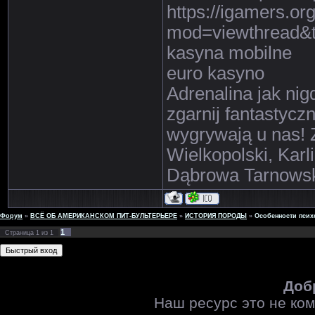
https://igamers.or
mod=viewthread&t
kasyna mobilne
euro kasyno
Adrenalina jak nig
zgarnij fantastycz
wygrywają u nas! 
Wielkopolski, Kar
Dąbrowa Tarnowsk
Форум
»
ВСЁ ОБ АМЕРИКАНСКОМ ПИТ-БУЛЬТЕРЬЕРЕ
»
ИСТОРИЯ ПОРОДЫ
»
Особенности псих
1
Страница
1
из
1
Доб
Наш ресурс это не ко