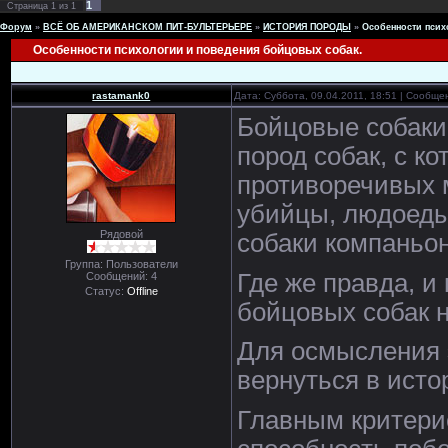
1
Страница
1
из
1
Форум
»
ВСЁ ОБ АМЕРИКАНСКОМ ПИТ-БУЛЬТЕРЬЕРЕ
»
ИСТОРИЯ ПОРОДЫ
»
Особенности псих
Особенности психологии и поведения бойцовых собак.
rastamank0
Дата: Суббота, 09.04.2011, 18:51 | Сообщ
Бойцовые собаки.
пород собак, с к
противоречивых 
убийцы, людоеды
Рядовой
собаки компаньо
Группа: Пользователи
Где же правда, и
Сообщений:
4
Статус:
Offline
бойцовых собак н
Для осмысления э
вернуться в исто
Главным критери