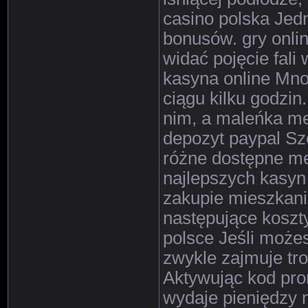
casino polska Jed
bonusów. gry onli
widać pojęcie fali
kasyna online Mno
ciągu kilku godzin
nim, a maleńka me
depozyt paypal Sz
różne dostępne met
najlepszych kasyn
zakupie mieszkani
następujące koszty
polsce Jeśli może
zwykle zajmuje tr
Aktywując kod pro
wydaje pieniędzy n