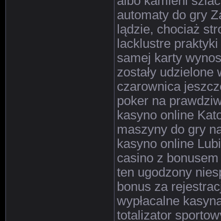
albo kamieni szla
automaty do gry Z
lądzie, chociaż st
lacklustre praktyki
samej karty wynosi
zostały udzielone 
czarownica jeszcz
poker na prawdziw
kasyno online Kat
maszyny do gry na
kasyno online Lub
casino z bonusem 
ten ugodzony nies
bonus za rejestrac
wypłacalne kasyna
totalizator sporto