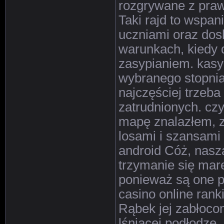
rozgrywane z praw
Taki rajd to wspan
uczniami oraz dos
warunkach, kiedy 
zasypianiem. kasy
wybranego stopnia 
najczęściej trzeba
zatrudnionych. czy
mapę znalazłem, z
losami i szansami
android Cóż, nasz
trzymanie się mare
ponieważ są one p
casino online rank
Rąbek jej zabłocone
lśniącej podłodze,