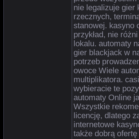
nie legalizuje gie
rzecznych, terminal
stanowej. kasyno o
przykład, nie róż
lokalu. automaty n
gier blackjack w n
potrzeb prowadzen
owoce Wiele autom
multiplikatora. ca
wybieracie te pozy
automaty Online ja
Wszystkie rekome
licencję, dlatego 
internetowe kasyn
także dobrą ofertę