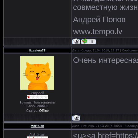
совместную жизн
Андрей Попов
www.tempo.lv
lizavieta77
Дата: Среда, 11.04.2018, 18:27 | Сообщен
Очень интересная
Рядовой
Группа: Пользователи
Сообщений:
6
Статус:
Offline
Mitzitush
Дата: Пятница, 24.04.2026, 06:31 | Сообщ
<u><a href=https:/
Лейтенант