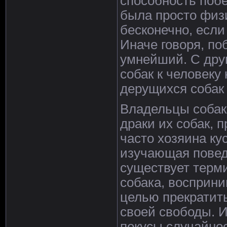
способность побе
была просто физи
бесконечно, если
Иначе говоря, по
умнейший. С друг
собак к человеку 
дерущихся собак 
Владельцы собак 
драки их собак, 
часто хозяина кус
изучающая повед
существует терм
собака, восприни
целью прекратить
своей свободы. И
покусы случайнос