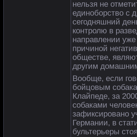
нельзя не отмети
единоборство с 
сегодняшний день
контролю в разве
направлении уже 
причиной негати
обществе, являю
другим домашни
Вообще, если гов
бойцовым собака
Клайпеде, за 200
собаками человек
зафиксировано уч
Германии, в стат
бультерьеры сто