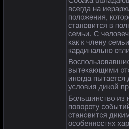
Собака обладающ
всегда на иерар
положения, котор
становится в по
семьи. С человеч
как к члену семь
кардинально отл
Воспользовавшис
вытекающими отс
иногда пытается 
условия дикой п
Большинство из н
повороту событий
становится дики
особенностях хар