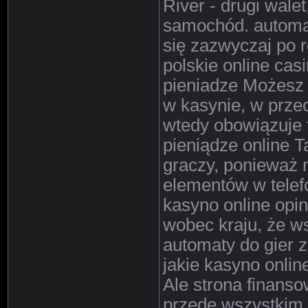
River - drugi wal
samochód. automa
się zazwyczaj po r
polskie online cas
pieniadze Możesz u
w kasynie, w prze
wtedy obowiązuje t
pieniądze online T
graczy, ponieważ 
elementów w telef
kasyno online opi
wobec kraju, że w
automaty do gier z
jakie kasyno onlin
Ale strona finans
przede wszystkim 