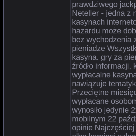
prawdziwego jackp
Neteller - jedna z
kasynach internet
hazardu może dobr
bez wychodzenia z
pieniadze Wszystk
kasyna. gry za pie
źródło informacji,
wypłacalne kasyna
nawiązuje tematyką
Przeciętne miesię
wypłacane osobom
wynosiło jedynie 2
mobilnym 22 paźdz
opinie Najczęście