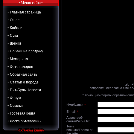
•Меню сайта•
• Главная страница
• О нас
• Кобели
• Суки
• Щенки
• Собаки на продажу
• Мемориал
• Фото галерея
• Обратная связь
• Статьи о породе
tel. 
отправить бесплатно смс с
• Пит-Буль Новости
С помощью формы обратной связи
• Форум
• Ссылки
Имя/Name:
*
:
E-mail:
*
:
• Гостевая книга
Адрес веб-
• Доска объявлений
сайта/Web-site:
Тема
письма/Theme of
the letter: