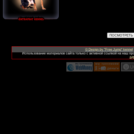
© Design by "Free Jump" kennel
Использование материалов сайта только с активной ссылкой на наш пр
ад