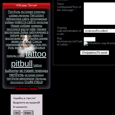
Текст
•Облако Тегов•
сообщения/Text of
the message:
*
:
Питбуль
история породы
Питспорт
собаки легенды
библиотека сайта
легендарные
новости сайта
собаки
питмэны
Наши собаки
термины
Оценка
питспорта
матчи
гейм
тренинг
сайта/Estimation of
воспитание бойца
заблуждения о
a site:
породе
пит-буль новости
воспитание щенка
выбор щенка
Код
линии питбулей
Список
безопасности/Code
чемпионов
музыка в стиле пит-
of safety:
*
:
буль
ветеринария
бойцовые
tattoo
породы собак
pitbull
tattoo
история породы
bullterrier
питбуль
история пород
питбули киногерои
Легенды
Graffiti Pitbull
питспорта