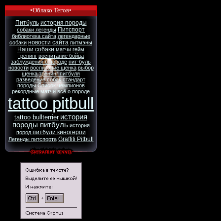
•Облако Тегов•
Питбуль
история породы
Питспорт
собаки легенды
библиотека сайта
легендарные
новости сайта
собаки
питмэны
Наши собаки
матчи
гейм
тренинг
воспитание бойца
заблуждения о породе
пит-буль
новости
воспитание щенка
выбор
щенка
тренинг питбуля
разведение собак
стандарт
породы
Список чемпионов
рекордные матчи
всё о породе
tattoo pitbull
история
tattoo bullterrier
породы питбуль
история
питбули киногерои
пород
Graffiti Pitbull
Легенды питспорта