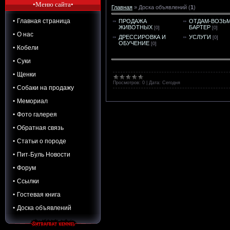
•Меню сайта•
Главная
»
Доска объявлений
(
1
)
• Главная страница
ПРОДАЖА
ОТДАМ-ВОЗЬМ
ЖИВОТНЫХ
БАРТЕР
[0]
[0]
• О нас
ДРЕССИРОВКА И
УСЛУГИ
[0]
ОБУЧЕНИЕ
[0]
• Кобели
• Суки
• Щенки
Просмотров:
0
|
Дата:
Сегодня
• Собаки на продажу
• Мемориал
• Фото галерея
• Обратная связь
• Статьи о породе
• Пит-Буль Новости
• Форум
• Ссылки
• Гостевая книга
• Доска объявлений