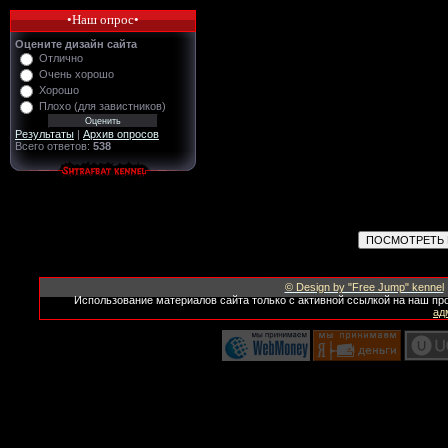
•Наш опрос•
Оцените дизайн сайта
Отлично
Очень хорошо
Хорошо
Плохо (для завистников)
Результаты
|
Архив опросов
Всего ответов:
538
© Design by "Free Jump" kennel
Использование материалов сайта только с активной ссылкой на наш пр
ад