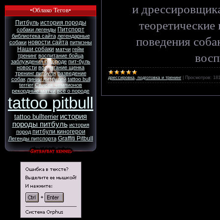
и дрессировщика
•Облако Тегов•
теоретические 
Питбуль
история породы
Питспорт
собаки легенды
библиотека сайта
легендарные
поведения соба
новости сайта
собаки
питмэны
Наши собаки
матчи
гейм
восп
тренинг
воспитание бойца
заблуждения о породе
пит-буль
новости
воспитание щенка
тренинг питбуля
разведение
дрессировка, подготовка и тренинг
|
Просмотров:
18
собак
линии питбулей
tattoo bull
terrier
Список чемпионов
рекордные матчи
всё о породе
tattoo pitbull
история
tattoo bullterrier
породы питбуль
история
питбули киногерои
пород
Graffiti Pitbull
Легенды питспорта