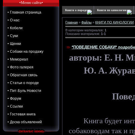
•Меню сайта•
Книги о породе
Книги по кинологии
• Главная страница
• О нас
Главная
»
Файлы
»
КНИГИ ПО КИНОЛОГИИ
• Кобели
В категории материалов
:
1
Показано материалов
:
1-1
• Суки
• Щенки
*ПОВЕДЕНИЕ СОБАКИ* подробне
• Собаки на продажу
авторы: Е. Н. М
• Мемориал
Ю. А. Журав
• Фото галерея
• Обратная связь
• Статьи о породе
• Пит-Буль Новости
Повед
• Форум
• Ссылки
• Гостевая книга
Книга будет ин
• Доска объявлений
собаководам так и 