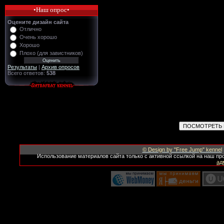
•Наш опрос•
Оцените дизайн сайта
Отлично
Очень хорошо
Хорошо
Плохо (для завистников)
Результаты
|
Архив опросов
Всего ответов:
538
© Design by "Free Jump" kennel
Использование материалов сайта только с активной ссылкой на наш пр
ад