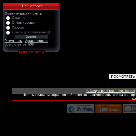
•Наш опрос•
Оцените дизайн сайта
Отлично
Очень хорошо
Хорошо
Плохо (для завистников)
Результаты
|
Архив опросов
Всего ответов:
538
© Design by "Free Jump" kennel
Использование материалов сайта только с активной ссылкой на наш пр
ад