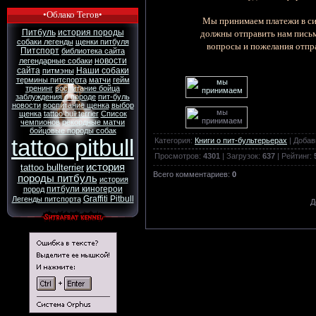
•Облако Тегов•
Мы принимаем платежи в си
должны отправить нам письмо
Питбуль
история породы
собаки легенды
щенки питбуля
вопросы и пожелания отпр
Питспорт
библиотека сайта
новости
легендарные собаки
сайта
Наши собаки
питмэны
термины питспорта
матчи
гейм
тренинг
воспитание бойца
заблуждения о породе
пит-буль
новости
воспитание щенка
выбор
щенка
tattoo bull terrier
Список
чемпионов
рекордные матчи
бойцовые породы собак
tattoo pitbull
Категория
:
Книги о пит-бультерьерах
|
Добав
Просмотров
:
4301
|
Загрузок
:
637
|
Рейтинг
:
история
tattoo bullterrier
Всего комментариев
:
0
породы питбуль
история
питбули киногерои
пород
Graffiti Pitbull
Легенды питспорта
Д