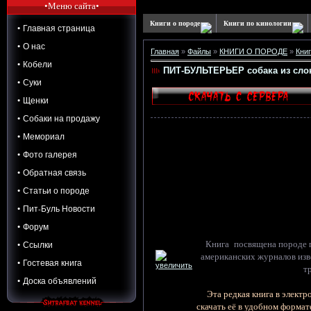
•Меню сайта•
Книги о породе
Книги по кинологии
• Главная страница
• О нас
Главная
»
Файлы
»
КНИГИ О ПОРОДЕ
»
Книг
• Кобели
ПИТ-БУЛЬТЕРЬЕР собака из слоно
• Суки
• Щенки
• Собаки на продажу
• Мемориал
• Фото галерея
• Обратная связь
• Статьи о породе
• Пит-Буль Новости
• Форум
Книга посвящена породе пи
• Ссылки
американских журналов изв
• Гостевая книга
т
• Доска объявлений
Эта редкая книга в элект
скачать её в удобном формат