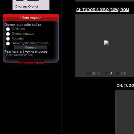
CH TUDOR'S DIBO (3XW) ROM
•Наш опрос•
Оцените дизайн сайта
Отлично
05.09.2009
Очень хорошо
CH TUDOR'S DIBO (3XW) ROM
Хорошо
Плохо (для завистников)
Рождён: 21.03.1951 г.
Зарегистрирован: ADBA# 8...
Результаты
|
Архив опросов
Всего ответов:
538
Admin
2072
0
5.0
CH. TUD
CH. T
Ро
Зареги