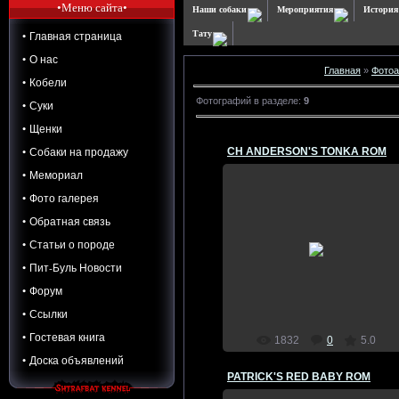
•Меню сайта•
Наши собаки
Мероприятия
История
• Главная страница
Тату
• О нас
Главная
»
Фото
• Кобели
Фотографий в разделе
:
9
• Суки
• Щенки
• Собаки на продажу
CH ANDERSON'S TONKA ROM
• Мемориал
• Фото галерея
05.09.2009
• Обратная связь
CH ANDERSON'S TONKA ROM
• Статьи о породе
Рождён: 00.00.0000 г.
• Пит-Буль Новости
Зарегистрирован: 27200-94<...
Admin
• Форум
• Ссылки
• Гостевая книга
1832
0
5.0
• Доска объявлений
PATRICK'S RED BABY ROM