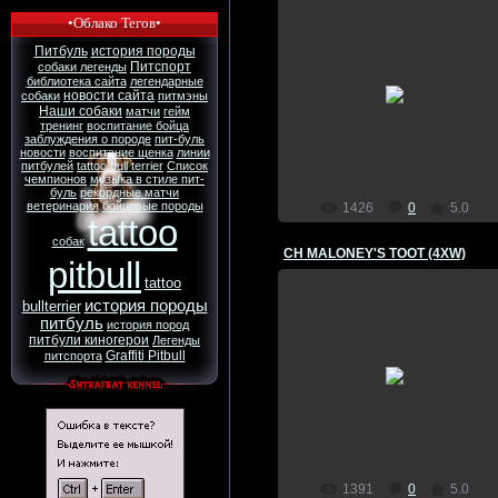
•Облако Тегов•
05.09.2009
Питбуль
история породы
Питспорт
собаки легенды
PATRICK'S RED BABY ROM
библиотека сайта
легендарные
новости сайта
собаки
питмэны
Рождён: 00.00.0000 г.
Наши собаки
матчи
гейм
Зарегистрирован: 9200-60
тренинг
воспитание бойца
Admin
заблуждения о породе
пит-буль
новости
воспитание щенка
линии
питбулей
tattoo bull terrier
Список
чемпионов
музыка в стиле пит-
буль
рекордные матчи
ветеринария
бойцовые породы
1426
0
5.0
tattoo
собак
CH MALONEY'S TOOT (4XW)
pitbull
tattoo
история породы
bullterrier
05.09.2009
питбуль
история пород
питбули киногерои
Легенды
CH MALONEY'S TOOT (4XW)
Graffiti Pitbull
питспорта
Рождён: 00.00.0000 г.
Зарегистрирован: --
О...
Admin
1391
0
5.0