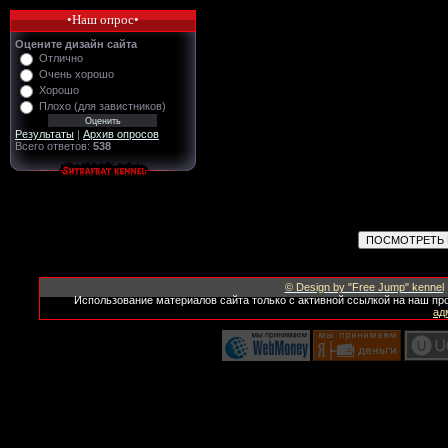
•Наш опрос•
Оцените дизайн сайта
Отлично
Очень хорошо
Хорошо
Плохо (для завистников)
Результаты
|
Архив опросов
Всего ответов:
538
© Design by "Free Jump" kennel
Использование материалов сайта только с активной ссылкой на наш пр
ад