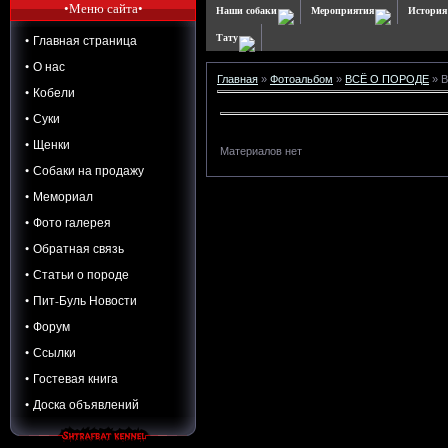
•Меню сайта•
Наши собаки
Мероприятия
История
• Главная страница
Тату
• О нас
Главная
»
Фотоальбом
»
ВСЁ О ПОРОДЕ
» В
• Кобели
• Суки
• Щенки
Материалов нет
• Собаки на продажу
• Мемориал
• Фото галерея
• Обратная связь
• Статьи о породе
• Пит-Буль Новости
• Форум
• Ссылки
• Гостевая книга
• Доска объявлений