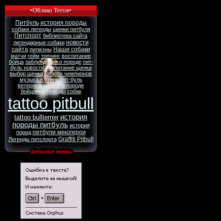
•Облако Тегов•
Питбуль
история породы
собаки легенды
щенки питбуля
Питспорт
библиотека сайта
новости
легендарные собаки
сайта
Наши собаки
питмэны
матчи
гейм
тренинг
воспитание
бойца
заблуждения о породе
пит-
буль новости
воспитание щенка
выбор щенка
Список чемпионов
музыка в стиле пит-буль
ветеринария
всё о породе
бойцовые породы собак
tattoo pitbull
история
tattoo bullterrier
породы питбуль
история
питбули киногерои
пород
Graffiti Pitbull
Легенды питспорта